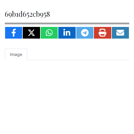
69b1d652cb958
Image