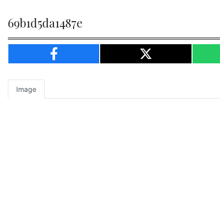
69b1d5da1487e
Image