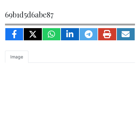
69b1d5d6abe87
Image