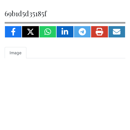
69b1d5d35185f
Image