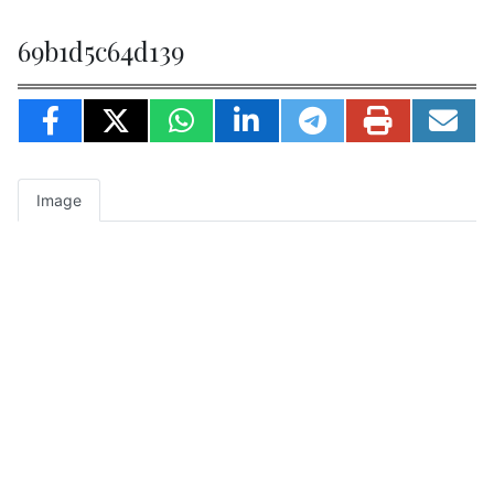
69b1d5c64d139
Image