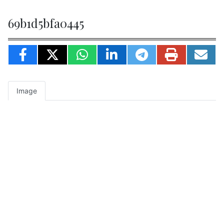
69b1d5bfa0445
Image