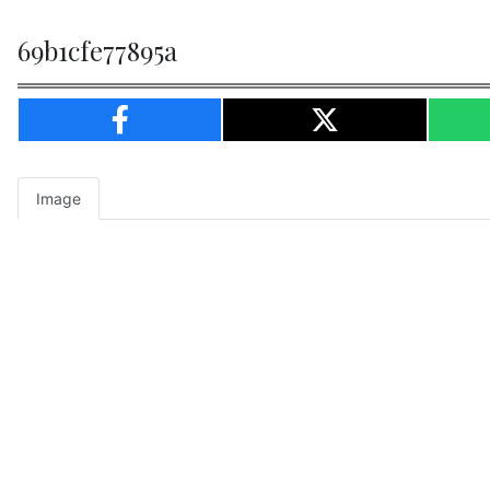
69b1cfe77895a
Image