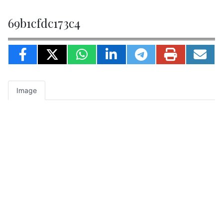
69b1cfdc173c4
Image