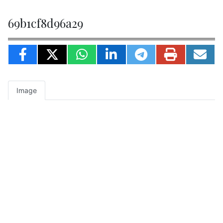
69b1cf8d96a29
Image