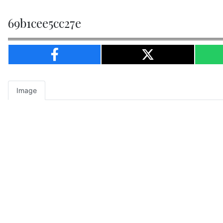
69b1cee5cc27e
Image