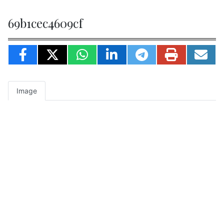
69b1cec4609cf
Image