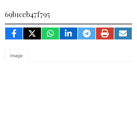
69b1ceb47f795
Image