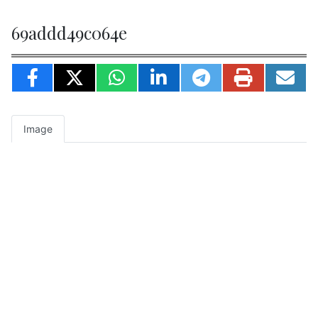
69addd49c064e
Image