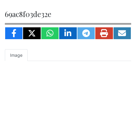
69ac8f03de32e
Image