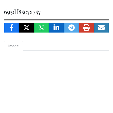
695df85e7a757
Image