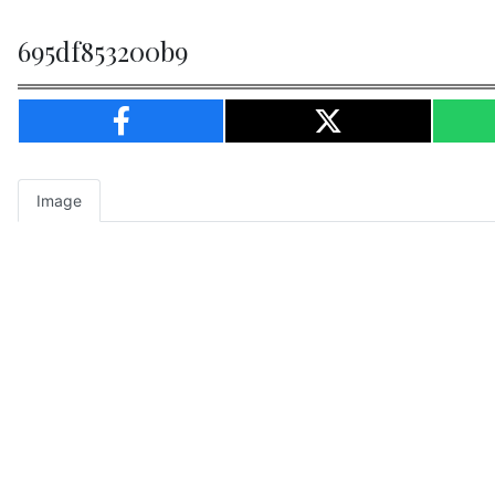
695df853200b9
Image