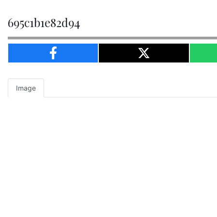
695c1b1e82d94
Image