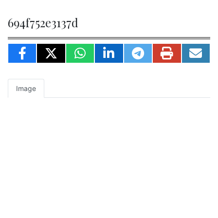
694f752e3137d
Image