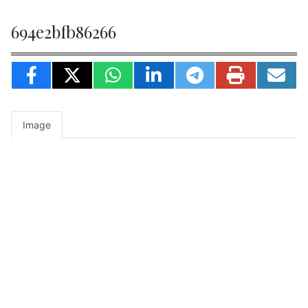
694e2bfb86266
Image