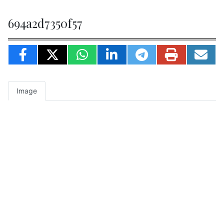
694a2d7350f57
Image