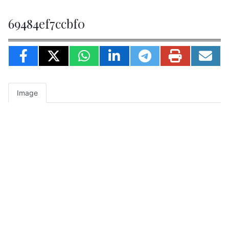
69484ef7ccbf0
Image