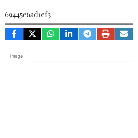
69445e6ad1ef3
Image