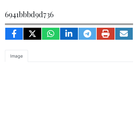
6941bbbd9d736
Image