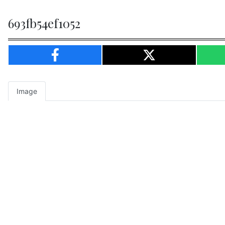
693fb54ef1052
Image