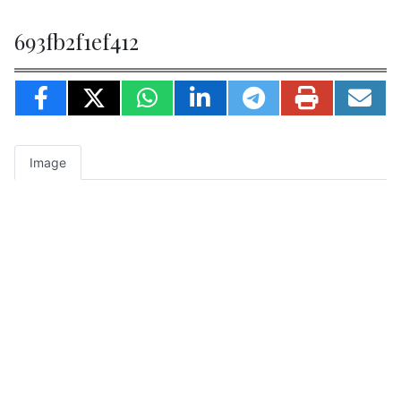
693fb2f1ef412
Image