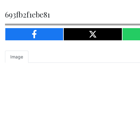
693fb2f1ebe81
Image