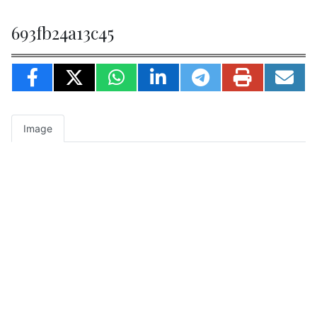
693fb24a13c45
Image