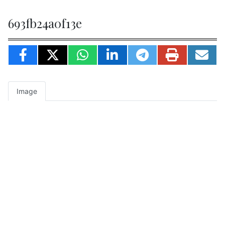
693fb24a0f13e
Image