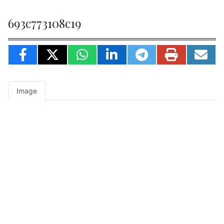
693c773108c19
Image