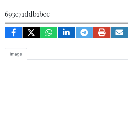
693c71ddb1bcc
Image