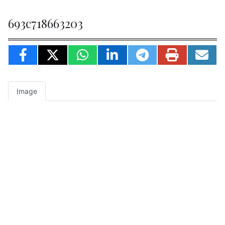
693c718663203
Image