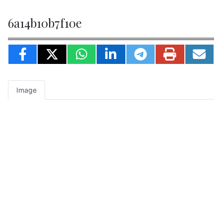
6a14b10b7f10e
Image