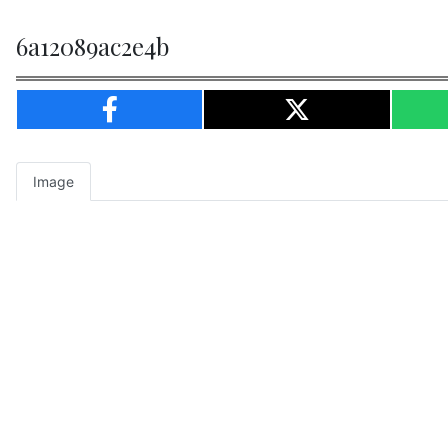
6a12089ac2e4b
Image