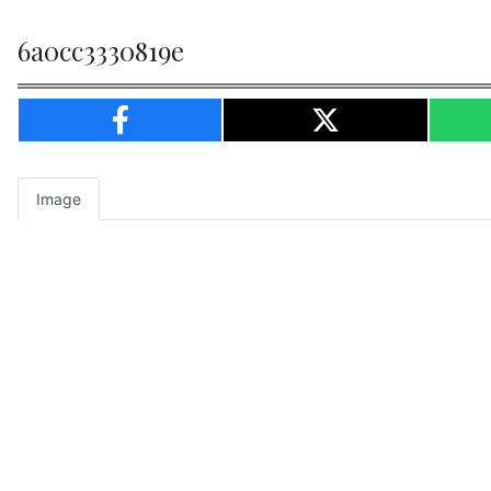
6a0cc3330819e
Image