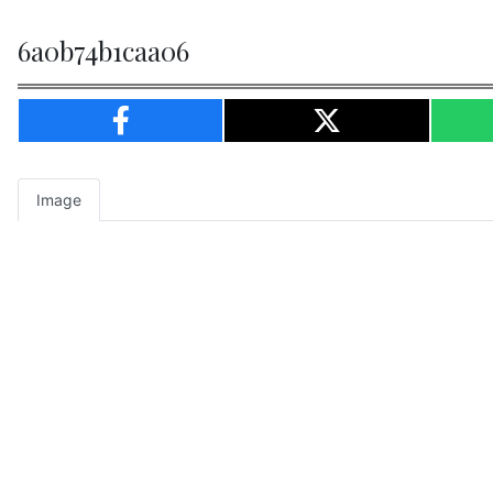
6a0b74b1caa06
Image