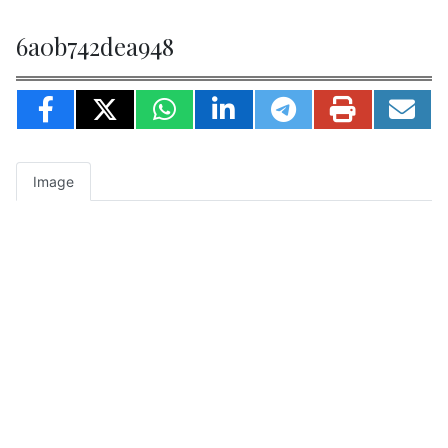
6a0b742dea948
Image