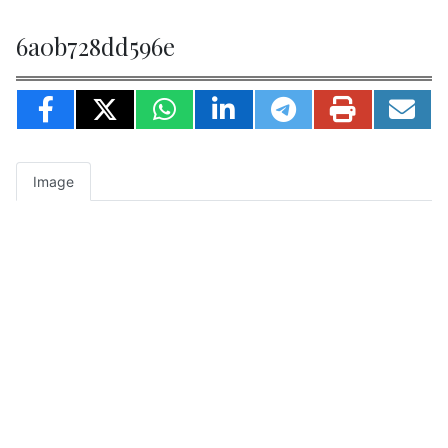
6a0b728dd596e
Image