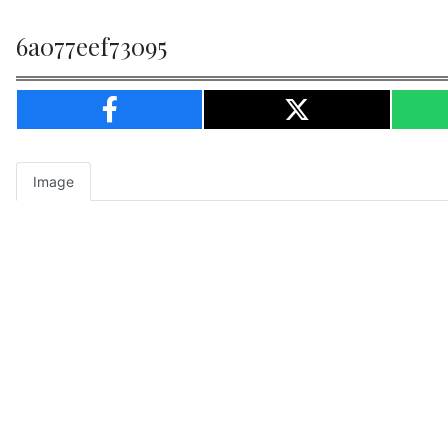
6a077eef73095
Image