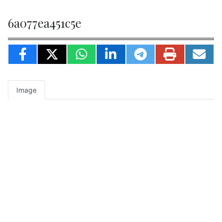
6a077ea451c5e
Image